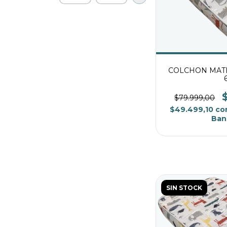
COLCHON MATE
$79.999,00
$49.499,10
co
Ban
SIN STOCK