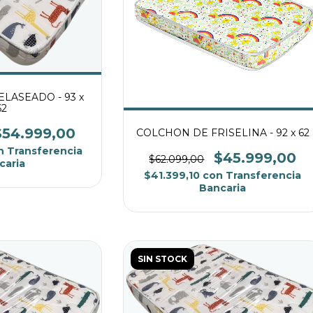
LASEADO - 93 x
62
$54.999,00
COLCHON DE FRISELINA - 92 x 62
n
Transferencia
$45.999,00
$62.099,00
caria
$41.399,10
con
Transferencia
Bancaria
SIN STOCK