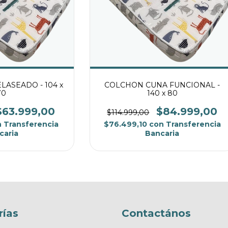
ASEADO - 104 x
COLCHON CUNA FUNCIONAL -
70
140 x 80
$63.999,00
$84.999,00
$114.999,00
n
Transferencia
$76.499,10
con
Transferencia
caria
Bancaria
rías
Contactános