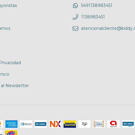
yoristas
5491138983451
1138983451
amos
atencionalcliente@kiddy.
 Privacidad
cnico
 al Newsletter