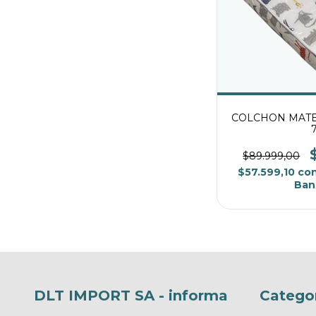
COLCHON MATEL
$89.999,00
$57.599,10
co
Ban
DLT IMPORT SA - informa
Catego