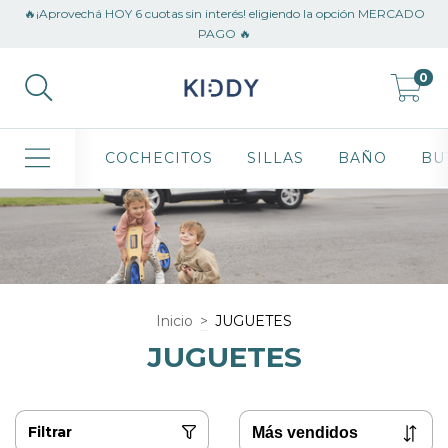
🔥¡Aprovechá HOY 6 cuotas sin interés! eligiendo la opción MERCADO
PAGO 🔥
0
COCHECITOS
SILLAS
BAÑO
BU
Inicio
>
JUGUETES
JUGUETES
Filtrar