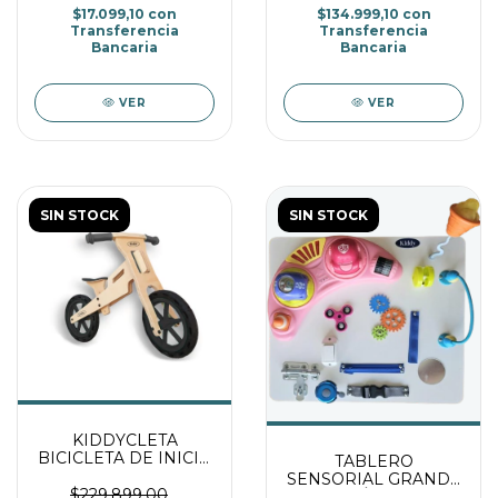
$17.099,10
con
$134.999,10
con
Transferencia
Transferencia
Bancaria
Bancaria
VER
VER
SIN STOCK
SIN STOCK
KIDDYCLETA
BICICLETA DE INICIO
TABLERO
SIN PEDALES -
SENSORIAL GRANDE
NEGRA
$229.899,00
DIDÁCTICO