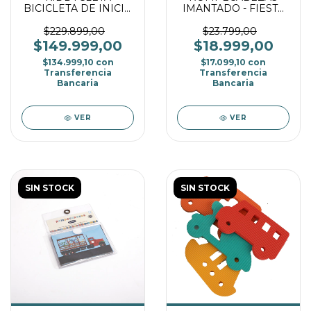
BICICLETA DE INICIO
IMANTADO - FIESTA
SIN PEDALES -
DE DISFRACES
VIOLETA
$229.899,00
$23.799,00
$149.999,00
$18.999,00
$134.999,10
con
$17.099,10
con
Transferencia
Transferencia
Bancaria
Bancaria
VER
VER
SIN STOCK
SIN STOCK