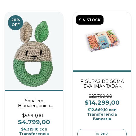
20
%
SIN STOCK
OFF
FIGURAS DE GOMA
EVA IMANTADA -
ABECEDARIO
$23.799,00
Sonajero
$14.299,00
Hipoalergénico
$12.869,10
con
Amigurumi - Verde
Transferencia
$5.999,00
Bancaria
$4.799,00
$4.319,10
con
Transferencia
VER