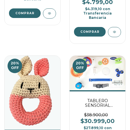
$4.799,00
$4.319,10
con
Transferencia
Bancaria
20
%
20
%
OFF
OFF
TABLERO
SENSORIAL
PEQUEÑO
DIDÁCTICO
$38.900,00
MONTESSORI
$30.999,00
$27.899,10
con