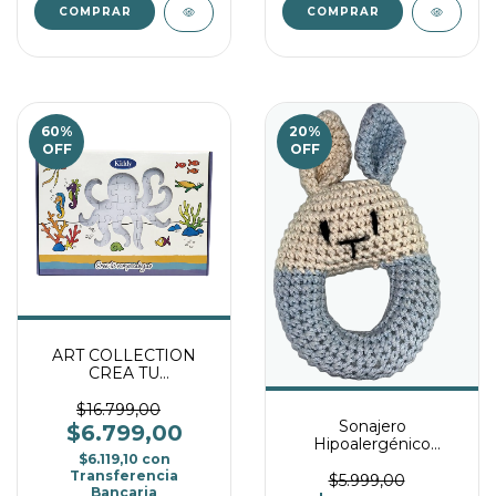
60
%
20
%
OFF
OFF
ART COLLECTION
CREA TU
ROMPECABEZAS
$16.799,00
Sonajero
$6.799,00
Hipoalergénico
$6.119,10
con
Amigurumi - Celeste
Transferencia
$5.999,00
Bancaria