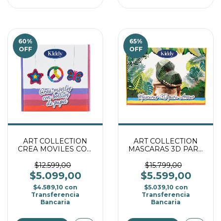
60
%
65
%
OFF
OFF
ART COLLECTION
ART COLLECTION
CREA MOVILES CON
MASCARAS 3D PARA
BOLLITOS DE PAPEL
ARMAR -
DINOSAURIO
$12.599,00
$15.799,00
$5.099,00
$5.599,00
$4.589,10
con
$5.039,10
con
Transferencia
Transferencia
Bancaria
Bancaria