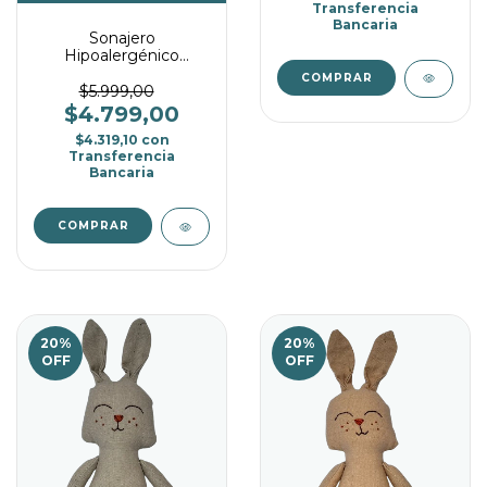
Transferencia
Bancaria
Sonajero
Hipoalergénico
Amigurumi - Rosa
bebé
$5.999,00
$4.799,00
$4.319,10
con
Transferencia
Bancaria
20
%
20
%
OFF
OFF