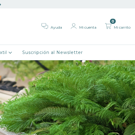

0
Ayuda
Mi cuenta
Mi carrito
xtil
Suscripción al Newsletter