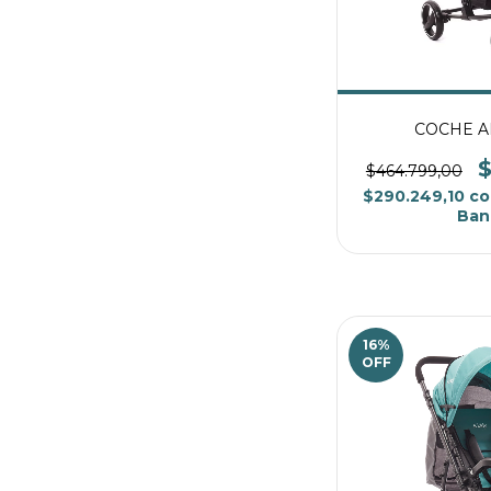
COCHE AL
$
$464.799,00
$290.249,10
co
Ban
16
%
OFF