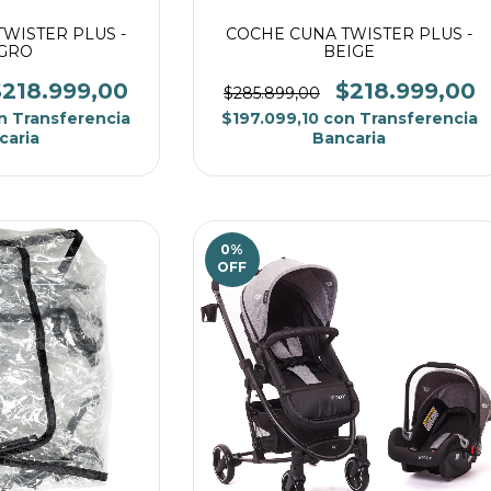
WISTER PLUS -
COCHE CUNA TWISTER PLUS -
GRO
BEIGE
$218.999,00
$218.999,00
$285.899,00
n
Transferencia
$197.099,10
con
Transferencia
caria
Bancaria
0
%
OFF