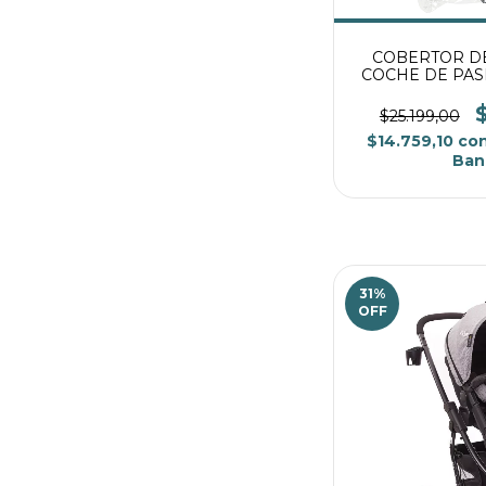
COBERTOR DE
COCHE DE PAS
$25.199,00
$14.759,10
co
Ban
31
%
OFF