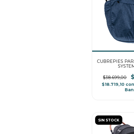
CUBREPIES PAR
SYSTEM
$38.699,00
$18.719,10
co
Ban
SIN STOCK