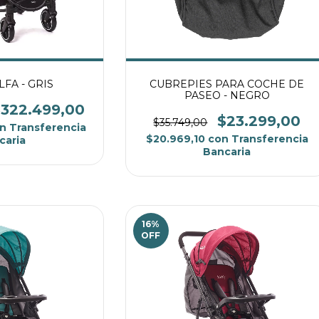
FA - GRIS
CUBREPIES PARA COCHE DE
PASEO - NEGRO
322.499,00
$23.299,00
$35.749,00
n
Transferencia
$20.969,10
con
Transferencia
caria
Bancaria
16
%
OFF