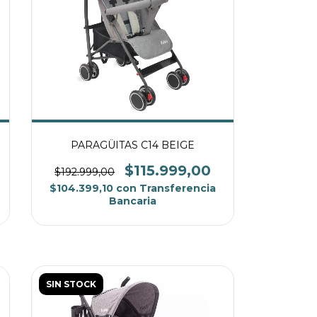
PARAGÜITAS C14 BEIGE
$115.999,00
$192.999,00
$104.399,10
con
Transferencia
Bancaria
SIN STOCK