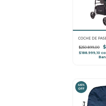
COCHE DE PASE
$
$250.899,00
$188.999,10
co
Ban
46
%
OFF