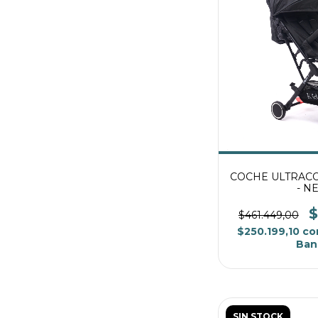
COCHE ULTRAC
- N
$
$461.449,00
$250.199,10
co
Ban
SIN STOCK