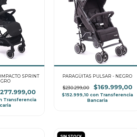
OMPACTO SPRINT
PARAGÜITAS PULSAR - NEGRO
EGRO
$169.999,00
$230.299,00
277.999,00
$152.999,10
con
Transferencia
n
Transferencia
Bancaria
caria
SIN STOCK