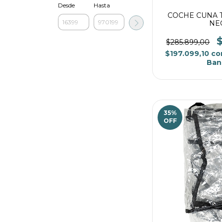
Desde
Hasta
COCHE CUNA T
NE
$285.899,00
$197.099,10
co
Ban
35
%
OFF