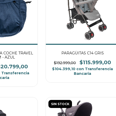
A COCHE TRAVEL
PARAGÜITAS C14 GRIS
 - AZUL
$115.999,00
$192.999,00
$20.799,00
$104.399,10
con
Transferencia
n
Transferencia
Bancaria
caria
SIN STOCK