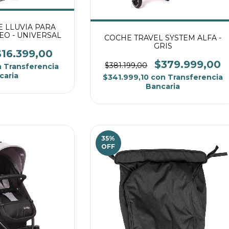
 LLUVIA PARA
EO - UNIVERSAL
COCHE TRAVEL SYSTEM ALFA -
GRIS
$16.399,00
$379.999,00
$381.199,00
n
Transferencia
caria
$341.999,10
con
Transferencia
Bancaria
35
%
OFF